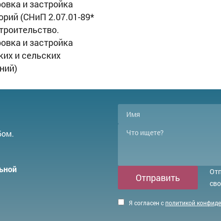
овка и застройка
орий (СНиП 2.07.01-89*
троительство.
овка и застройка
ких и сельских
ний)
бом.
ьной
Отп
Отправить
сво
Я согласен с
политикой конфид