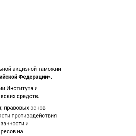
ьной акцизной таможни
сийской Федерации».
ии Института и
еских средств.
и; правовых основ
асти противодействия
язанности и
ресов на