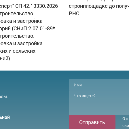
сперт" СП 42.13330.2026
стройплощадке до полу
троительство.
РНС
овка и застройка
орий (СНиП 2.07.01-89*
троительство.
овка и застройка
ких и сельских
ний)
бом.
ьной
Отп
Отправить
сво