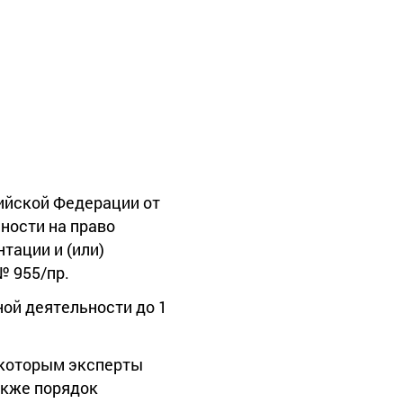
ийской Федерации от
ности на право
тации и (или)
№ 955/пр.
ой деятельности до 1
о которым эксперты
акже порядок