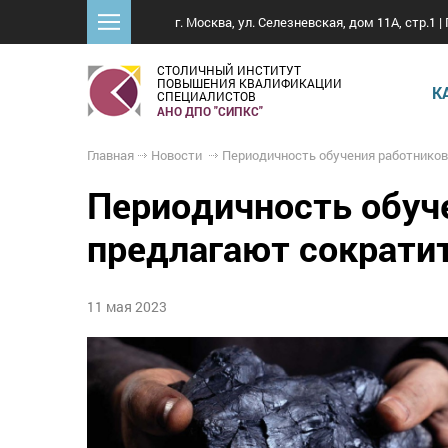
г. Москва, ул. Селезневская, дом 11А, стр.1 | 
СТОЛИЧНЫЙ ИНСТИТУТ
ПОВЫШЕНИЯ КВАЛИФИКАЦИИ
К
СПЕЦИАЛИСТОВ
АНО ДПО "СИПКС"
Главная
Новости
Периодичность обучения работников организаций по добыче угля предлаг
Периодичность обуче
предлагают сократи
11 мая 2023