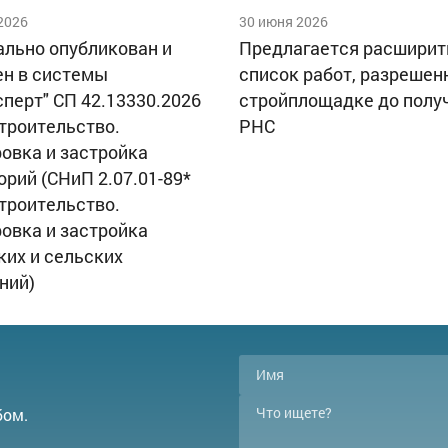
2026
30 июня 2026
льно опубликован и
Предлагается расширит
н в системы
список работ, разрешен
сперт" СП 42.13330.2026
стройплощадке до полу
троительство.
РНС
овка и застройка
орий (СНиП 2.07.01-89*
троительство.
овка и застройка
ких и сельских
ний)
бом.