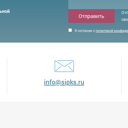
ьной
Отп
Отправить
сво
Я согласен с
политикой конфид
info@sipks.ru