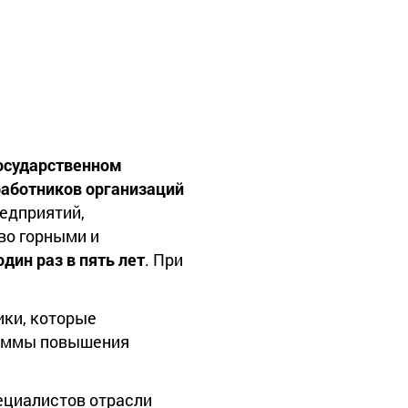
осударственном
работников организаций
редприятий,
во горными и
один раз в пять лет
. При
ики, которые
раммы повышения
ециалистов отрасли