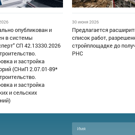
2026
30 июня 2026
льно опубликован и
Предлагается расширит
н в системы
список работ, разрешен
сперт" СП 42.13330.2026
стройплощадке до полу
троительство.
РНС
овка и застройка
орий (СНиП 2.07.01-89*
троительство.
овка и застройка
ких и сельских
ний)