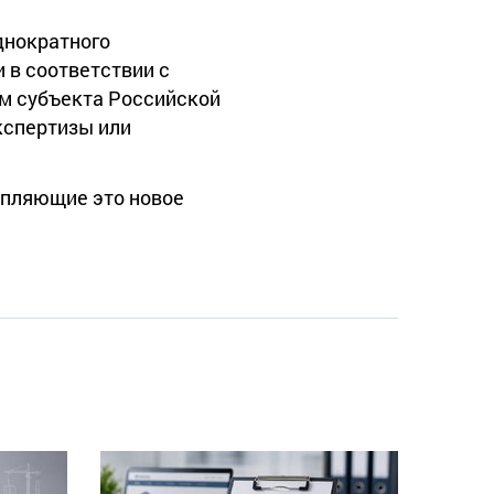
днократного
 в соответствии с
ом субъекта Российской
кспертизы или
епляющие это новое