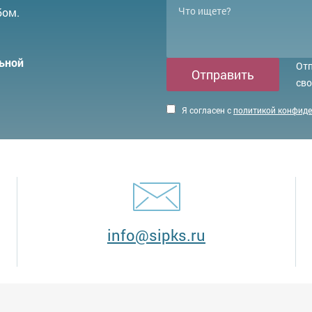
бом.
ьной
Отп
Отправить
сво
Я согласен с
политикой конфид
info@sipks.ru