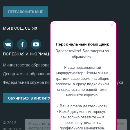
ПЕРЕЗВОНИТЬ МНЕ
МЫ В СОЦ. СЕТЯХ
Персональный помощник
Здравствуйте! Благодарим за
ПОЛЕЗНАЯ ИНФОРМАЦИЯ
обращение.
Министерство образования и науки России
Я ваш персональный
маршрутизатор. Чтобы мы не
Департамент образования г. Москвы
тратили ваше время на общие
Федеральная служба по надзору в сфере образования и науки
вопросы, а сразу подключили
специалиста по вашей теме,
напишите коротко:
ОБУЧИТЬСЯ В ИНСТИТУТЕ
• Ваша сфера деятельности
• Какой документ интересует
Как только ответите — я
переключу диалог на
© 2012—
профильного менеджера.
2026 АНО