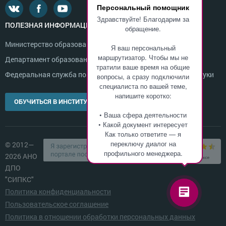
Персональный помощник
Здравствуйте! Благодарим за
ПОЛЕЗНАЯ ИНФОРМАЦИЯ
обращение.
Министерство образования и науки России
Я ваш персональный
маршрутизатор. Чтобы мы не
Департамент образования г. Москвы
тратили ваше время на общие
Федеральная служба по надзору в сфере образования и науки
вопросы, а сразу подключили
специалиста по вашей теме,
напишите коротко:
ОБУЧИТЬСЯ В ИНСТИТУТЕ
• Ваша сфера деятельности
• Какой документ интересует
Как только ответите — я
переключу диалог на
© 2012—
профильного менеджера.
2026 АНО
ДПО
"СИПКС"
Политика конфиденциальности
Пользовательское соглашение
Политика в отношении обработки персональных данных