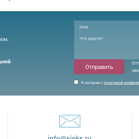
бом.
ьной
Отп
Отправить
сво
Я согласен с
политикой конфид
info@sipks.ru