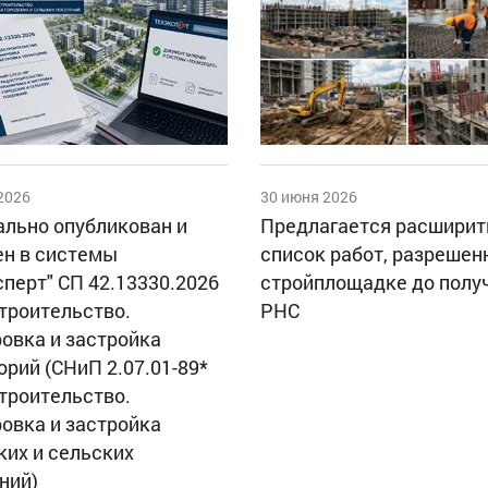
2026
30 июня 2026
льно опубликован и
Предлагается расширит
н в системы
список работ, разрешен
сперт" СП 42.13330.2026
стройплощадке до полу
троительство.
РНС
овка и застройка
орий (СНиП 2.07.01-89*
троительство.
овка и застройка
ких и сельских
ний)