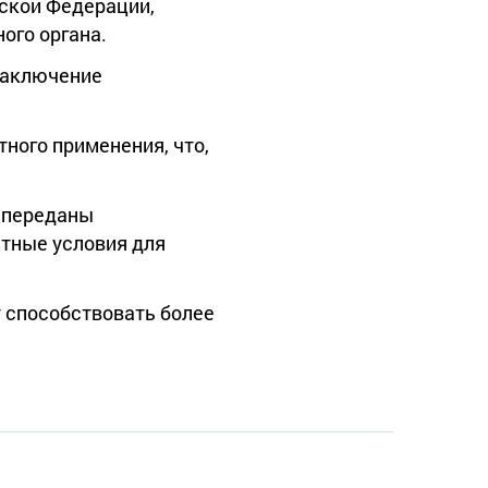
йской Федерации,
ого органа.
заключение
ного применения, что,
и переданы
тные условия для
т способствовать более