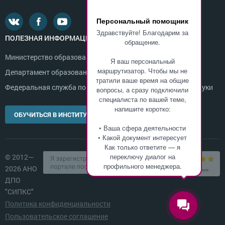
Персональный помощник
Здравствуйте! Благодарим за
ПОЛЕЗНАЯ ИНФОРМАЦИЯ
обращение.
Министерство образования и науки России
Я ваш персональный
маршрутизатор. Чтобы мы не
Департамент образования г. Москвы
тратили ваше время на общие
Федеральная служба по надзору в сфере образования и науки
вопросы, а сразу подключили
специалиста по вашей теме,
напишите коротко:
ОБУЧИТЬСЯ В ИНСТИТУТЕ
• Ваша сфера деятельности
• Какой документ интересует
Как только ответите — я
переключу диалог на
© 2012—
профильного менеджера.
2026 АНО
ДПО
"СИПКС"
Политика конфиденциальности
Пользовательское соглашение