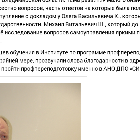
ество вопросов, часть ответов на которые была по
пление с докладом у Олега Васильевича К., которы
ударственности. Михаил Витальевич Ш., который до
оё исследование вопросов самоуправления яркими 
.
цев обучения в Институте по программе профперепо
крайней мере, прозвучали слова благодарности в ад
е пройти профпереподготовку именно в АНО ДПО «С