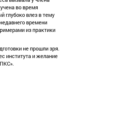
лучена во время
й глубоко влез в тему
 недавнего времени
примерами из практики
дготовки не прошли зря.
рес института и желание
ИПКС».