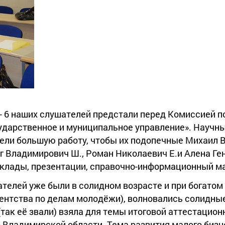
 - 6 наших слушателей предстали перед Комиссией п
ударственное и муниципальное управление». Научн
вели большую работу, чтобы их подопечные Михаил В
ег Владимирович Ш., Роман Николаевич Е.и Алена Ге
доклады, презентации, справочно-информационный м
ателей уже были в солидном возрасте и при богато
ентства по делам молодёжи), волновались солидны
 (так её звали) взяла для темы итоговой аттестацио
 Владимирской области. Тема развития малого бизн