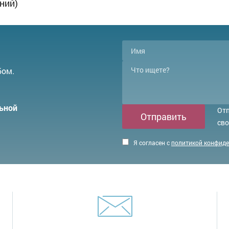
ний)
бом.
ьной
Отп
Отправить
сво
Я согласен с
политикой конфид