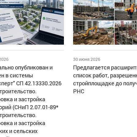
2026
30 июня 2026
льно опубликован и
Предлагается расширит
н в системы
список работ, разрешен
сперт" СП 42.13330.2026
стройплощадке до полу
троительство.
РНС
овка и застройка
орий (СНиП 2.07.01-89*
троительство.
овка и застройка
ких и сельских