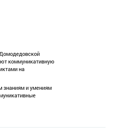
 Домодедовской
вают коммуникативную
иктами на
м знаниям и умениям
ммуникативные