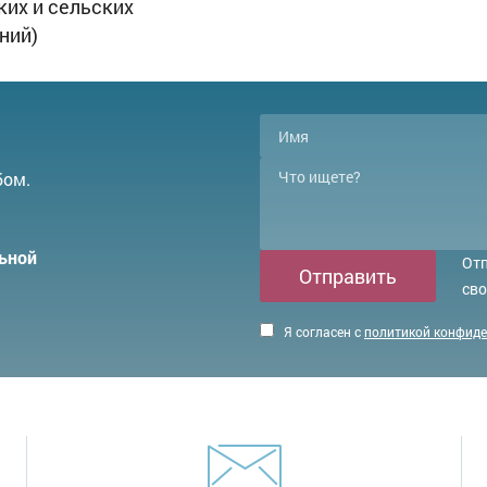
ких и сельских
ний)
бом.
ьной
Отп
Отправить
сво
Я согласен с
политикой конфид