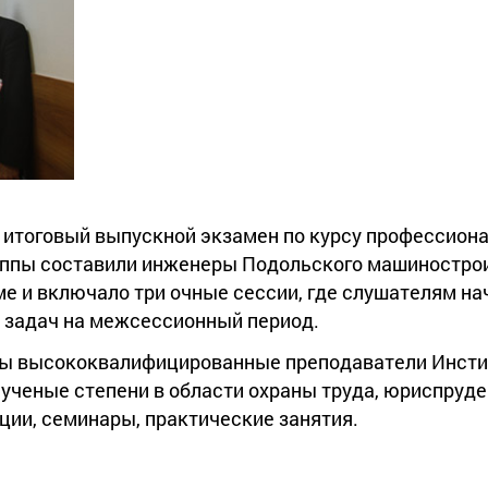
ся итоговый выпускной экзамен по курсу профессион
уппы составили инженеры Подольского машинострои
ме и включало три очные сессии, где слушателям н
д задач на межсессионный период.
ы высококвалифицированные преподаватели Инстит
ченые степени в области охраны труда, юриспруден
ии, семинары, практические занятия.