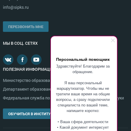
info@sipks.ru
ПЕРЕЗВОНИТЬ МНЕ
МЫ В СОЦ. СЕТЯХ
Персональный помощник
Здравствуйте! Благодарим за
ПОЛЕЗНАЯ ИНФОРМАЦИЯ
обращение.
Министерство образования и науки России
Я ваш персональный
маршрутизатор. Чтобы мы не
Департамент образования г. Москвы
тратили ваше время на общие
Федеральная служба по надзору в сфере образования и науки
вопросы, а сразу подключили
специалиста по вашей теме,
напишите коротко:
ОБУЧИТЬСЯ В ИНСТИТУТЕ
• Ваша сфера деятельности
• Какой документ интересует