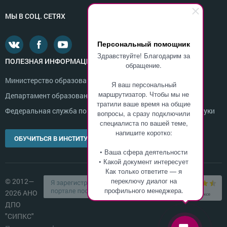
МЫ В СОЦ. СЕТЯХ
Персональный помощник
Здравствуйте! Благодарим за
ПОЛЕЗНАЯ ИНФОРМАЦИЯ
обращение.
Министерство образования и науки России
Я ваш персональный
маршрутизатор. Чтобы мы не
Департамент образования г. Москвы
тратили ваше время на общие
Федеральная служба по надзору в сфере образования и науки
вопросы, а сразу подключили
специалиста по вашей теме,
напишите коротко:
ОБУЧИТЬСЯ В ИНСТИТУТЕ
• Ваша сфера деятельности
• Какой документ интересует
Как только ответите — я
переключу диалог на
© 2012—
профильного менеджера.
2026 АНО
ДПО
"СИПКС"