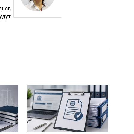
снов
удут