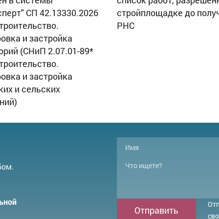
н в системы
список работ, разрешен
сперт" СП 42.13330.2026
стройплощадке до полу
троительство.
РНС
овка и застройка
орий (СНиП 2.07.01-89*
троительство.
овка и застройка
ких и сельских
ний)
бом.
ьной
Отп
Отправить
сво