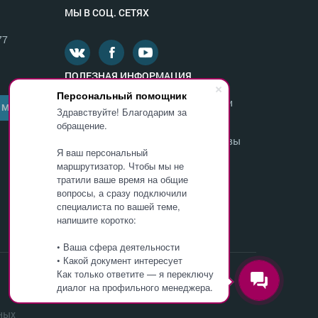
МЫ В СОЦ. СЕТЯХ
77
ПОЛЕЗНАЯ ИНФОРМАЦИЯ
Персональный помощник
Министерство образования и науки
 МНЕ
Здравствуйте! Благодарим за
России
обращение.
Департамент образования г. Москвы
Я ваш персональный
Федеральная служба по надзору в
маршрутизатор. Чтобы мы не
сфере образования и науки
тратили ваше время на общие
вопросы, а сразу подключили
специалиста по вашей теме,
ОБУЧИТЬСЯ В ИНСТИТУТЕ
напишите коротко:
• Ваша сфера деятельности
• Какой документ интересует
Как только ответите — я переключу
диалог на профильного менеджера.
ных