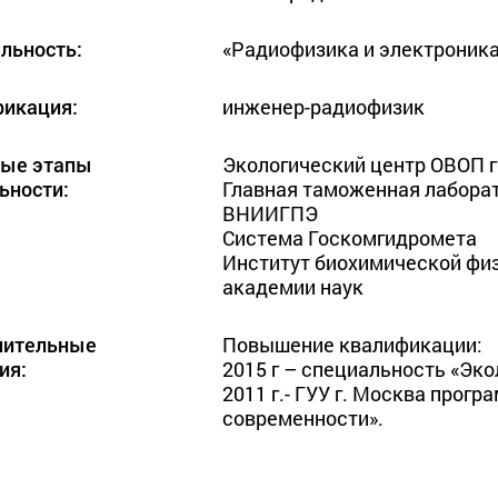
льность:
«Радиофизика и электроник
икация:
инженер-радиофизик
ные этапы
Экологический центр ОВОП г
ьности:
Главная таможенная лаборат
ВНИИГПЭ

Система Госкомгидромета

Институт биохимической физ
академии наук
нительные
Повышение квалификации: 

ия:
2015 г – специальность «Эко
2011 г.- ГУУ г. Москва прог
современности».