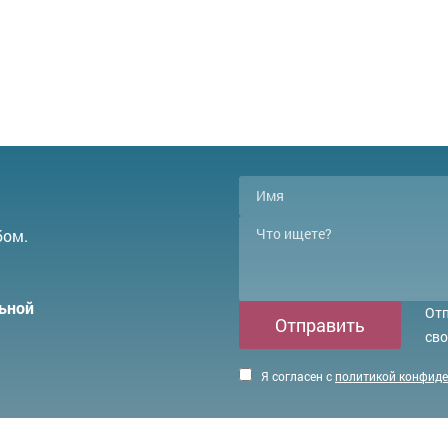
бом.
ьной
Отп
Отправить
сво
Я согласен с
политикой конфид