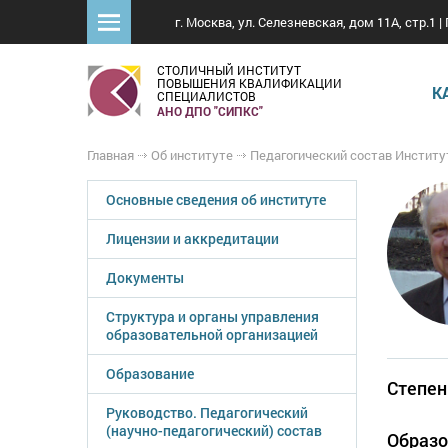
г. Москва, ул. Селезневская, дом 11А, стр.1 | 
СТОЛИЧНЫЙ ИНСТИТУТ
ПОВЫШЕНИЯ КВАЛИФИКАЦИИ
К
СПЕЦИАЛИСТОВ
АНО ДПО "СИПКС"
Главная
Об институте
Педагогический состав Институ
Основные сведения об институте
Лицензии и аккредитации
Документы
Структура и органы управления
образовательной организацией
Образование
Степен
Руководство. Педагогический
(научно-педагогический) состав
Образо