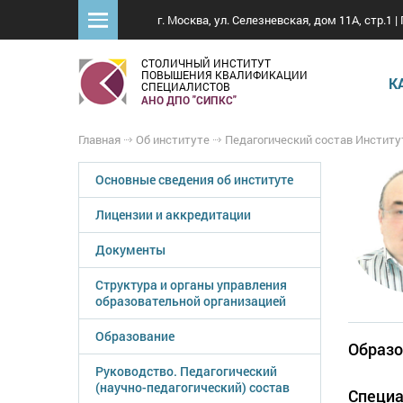
г. Москва, ул. Селезневская, дом 11А, стр.1 | 
СТОЛИЧНЫЙ ИНСТИТУТ
ПОВЫШЕНИЯ КВАЛИФИКАЦИИ
К
СПЕЦИАЛИСТОВ
АНО ДПО "СИПКС"
Главная
Об институте
Педагогический состав Институ
Основные сведения об институте
Лицензии и аккредитации
Документы
Структура и органы управления
образовательной организацией
Образование
Образо
Руководство. Педагогический
(научно-педагогический) состав
Специа