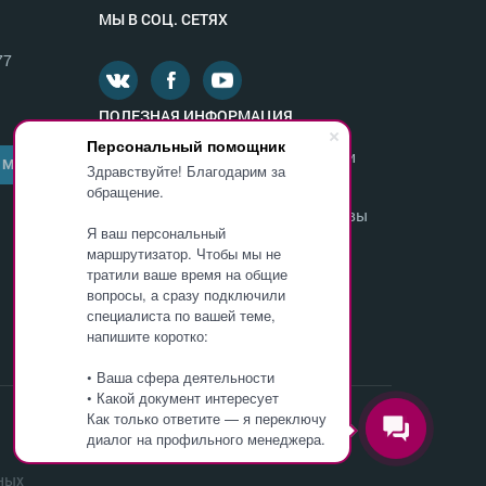
МЫ В СОЦ. СЕТЯХ
77
ПОЛЕЗНАЯ ИНФОРМАЦИЯ
Персональный помощник
Министерство образования и науки
 МНЕ
Здравствуйте! Благодарим за
России
обращение.
Департамент образования г. Москвы
Я ваш персональный
Федеральная служба по надзору в
маршрутизатор. Чтобы мы не
сфере образования и науки
тратили ваше время на общие
вопросы, а сразу подключили
специалиста по вашей теме,
ОБУЧИТЬСЯ В ИНСТИТУТЕ
напишите коротко:
• Ваша сфера деятельности
• Какой документ интересует
Как только ответите — я переключу
диалог на профильного менеджера.
ных