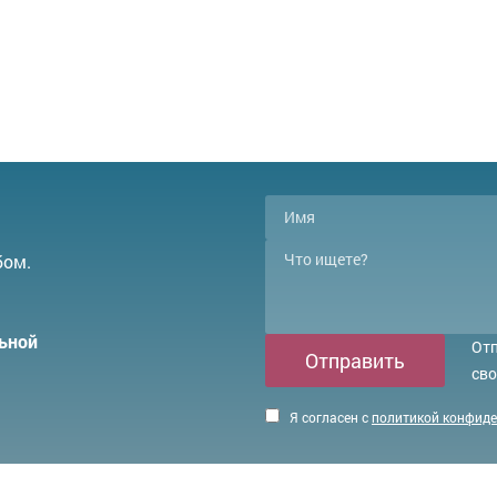
бом.
ьной
Отп
Отправить
сво
Я согласен с
политикой конфид