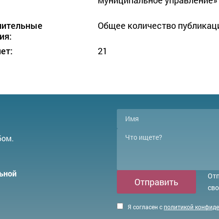
нительные
Общее количество публикаци
ия:
ет:
21
бом.
ьной
Отп
Отправить
сво
Я согласен с
политикой конфид