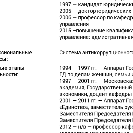
1997 — кандидат юридических
2005 — доктор юридических н
2006 — профессор по кафедр
управления

2015 –повышение квалифика
управление: адмистративна
ссиональные
Система антикоррупционного
сы:
ные этапы
1994 — 1997 гг. — Аппарат Г
ьности:
ГД по делам женщин, семьи и
1997 — 2001 гг. — Московск
академия, Государственный 
экономики, доцент кафедры 
2001 — 2011 гг. — Аппарат Г
«Единство», заместитель рук
Заместителя Председателя 
Заместителя Председателя 
2012 — н/в — профессор каф
муниципальное управление