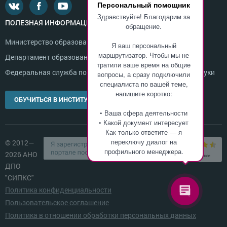
Персональный помощник
Здравствуйте! Благодарим за
ПОЛЕЗНАЯ ИНФОРМАЦИЯ
обращение.
Министерство образования и науки России
Я ваш персональный
маршрутизатор. Чтобы мы не
Департамент образования г. Москвы
тратили ваше время на общие
Федеральная служба по надзору в сфере образования и науки
вопросы, а сразу подключили
специалиста по вашей теме,
напишите коротко:
ОБУЧИТЬСЯ В ИНСТИТУТЕ
• Ваша сфера деятельности
• Какой документ интересует
Как только ответите — я
переключу диалог на
© 2012—
профильного менеджера.
2026 АНО
ДПО
"СИПКС"
Политика конфиденциальности
Пользовательское соглашение
Политика в отношении обработки персональных данных