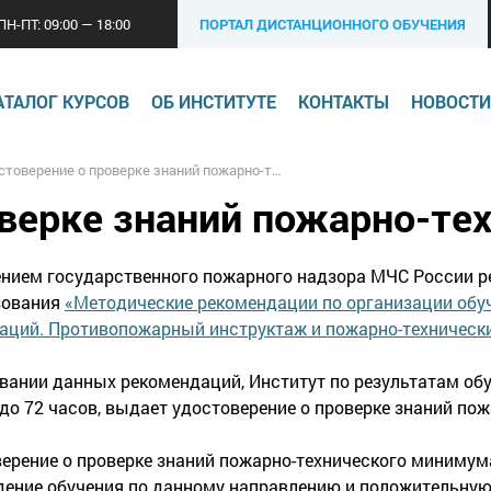
ПН-ПТ: 09:00 — 18:00
ПОРТАЛ ДИСТАНЦИОННОГО ОБУЧЕНИЯ
АТАЛОГ КУРСОВ
ОБ ИНСТИТУТЕ
КОНТАКТЫ
НОВОСТИ
оверение о проверке знаний пожарно-технического минимума
оверке знаний пожарно-те
нием государственного пожарного надзора МЧС России р
зования
«Методические рекомендации по организации обуч
аций. Противопожарный инструктаж и пожарно-техничес
вании данных рекомендаций, Институт по результатам об
до 72 часов, выдает удостоверение о проверке знаний по
ерение о проверке знаний пожарно-технического минимум
ение обучения по данному направлению и положительную 