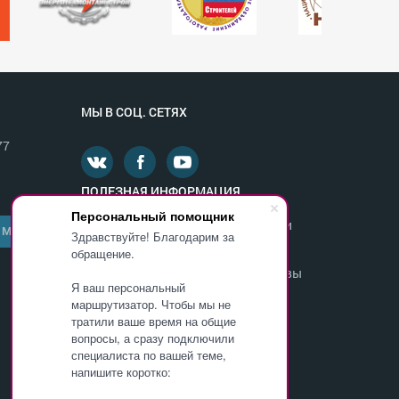
МЫ В СОЦ. СЕТЯХ
77
ПОЛЕЗНАЯ ИНФОРМАЦИЯ
Персональный помощник
Министерство образования и науки
 МНЕ
Здравствуйте! Благодарим за
России
обращение.
Департамент образования г. Москвы
Я ваш персональный
Федеральная служба по надзору в
маршрутизатор. Чтобы мы не
сфере образования и науки
тратили ваше время на общие
вопросы, а сразу подключили
специалиста по вашей теме,
ОБУЧИТЬСЯ В ИНСТИТУТЕ
напишите коротко: