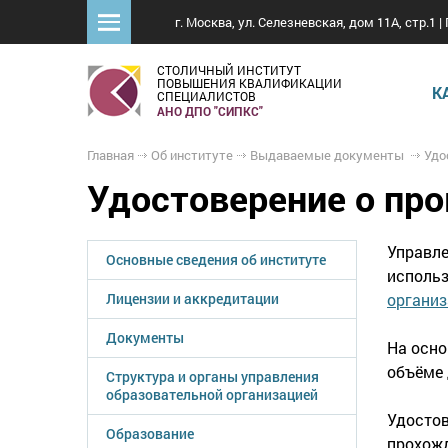
г. Москва, ул. Селезневская, дом 11А, стр.1 | 
СТОЛИЧНЫЙ ИНСТИТУТ
ПОВЫШЕНИЯ КВАЛИФИКАЦИИ
К
СПЕЦИАЛИСТОВ
АНО ДПО "СИПКС"
Главная
Об институте
Выдаваемые документы
Удост
Удостоверение о пр
Управле
Основные сведения об институте
исполь
Лицензии и аккредитации
организ
Документы
На осно
объёме 
Структура и органы управления
образовательной организацией
Удостов
Образование
прохожд