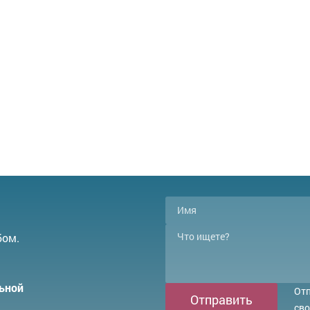
бом.
ьной
Отп
Отправить
сво