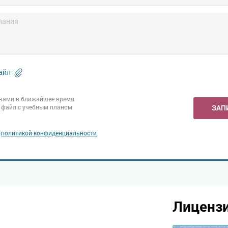
айл
вами в ближайшее время
 файл с учебным планом
ЗАП
с
политикой конфиденциальности
Лиценз