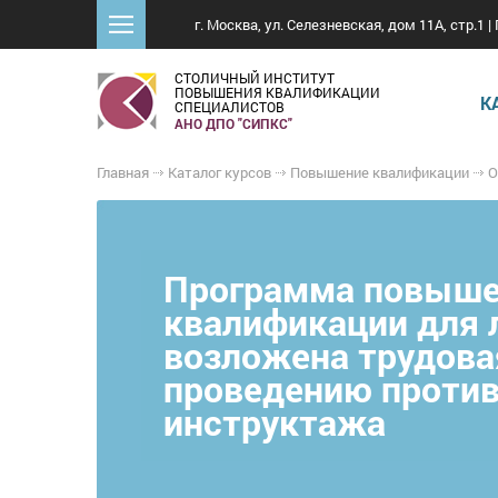
г. Москва, ул. Селезневская, дом 11А, стр.1 | 
СТОЛИЧНЫЙ ИНСТИТУТ
ПОВЫШЕНИЯ КВАЛИФИКАЦИИ
К
СПЕЦИАЛИСТОВ
АНО ДПО "СИПКС"
Главная
Каталог курсов
Повышение квалификации
О
Программа повыш
квалификации для 
возложена трудова
проведению проти
инструктажа