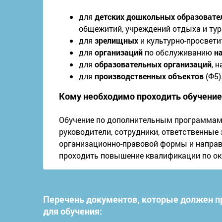
для
детских дошкольных образовате
общежитий, учреждений отдыха и ту
для
зрелищных
и культурно-просвет
для
организаций
по обслуживанию
н
для
образовательных организаций
, 
для
производственных объектов
(Ф5)
Кому необходимо проходить обучение
Обучение по дополнительным программам
руководители, сотрудники, ответственные
организационно-правовой формы и направ
проходить повышение квалификации по ок
Перечень документов, которые должен п
для обучения: