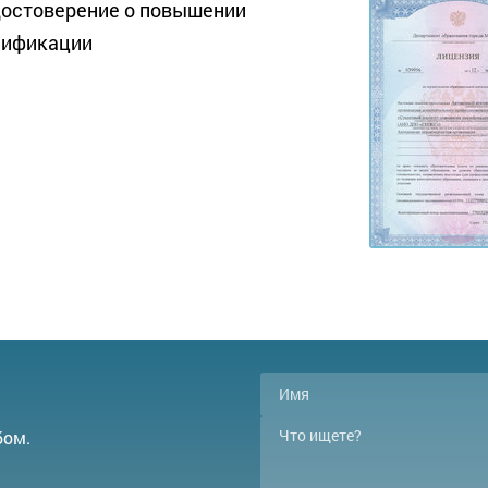
достоверение о повышении
лификации
бом.