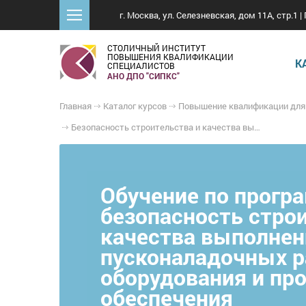
г. Москва, ул. Селезневская, дом 11А, стр.1 | 
СТОЛИЧНЫЙ ИНСТИТУТ
ПОВЫШЕНИЯ КВАЛИФИКАЦИИ
К
СПЕЦИАЛИСТОВ
АНО ДПО "СИПКС"
Главная
Каталог курсов
Повышение квалификации для
Безопасность строительства и качества выполнения монтажных и пусконаладочных работ по видам оборудования и программного обеспечения
Обучение по прогр
безопасность стро
качества выполне
пусконаладочных р
оборудования и пр
обеспечения