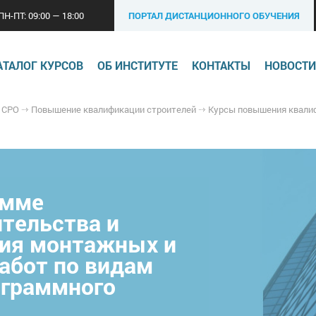
ПН-ПТ: 09:00 — 18:00
ПОРТАЛ ДИСТАНЦИОННОГО ОБУЧЕНИЯ
АТАЛОГ КУРСОВ
ОБ ИНСТИТУТЕ
КОНТАКТЫ
НОВОСТИ
 СРО
Повышение квалификации строителей
Курсы повышения квалификации ст
амме
ительства и
ния монтажных и
абот по видам
ограммного