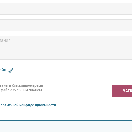
айл
вами в ближайшее время
 файл с учебным планом
ЗАП
с
политикой конфиденциальности