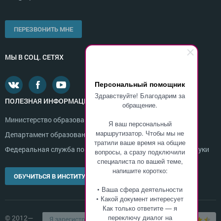
ПЕРЕЗВОНИТЬ МНЕ
МЫ В СОЦ. СЕТЯХ
Персональный помощник
Здравствуйте! Благодарим за
ПОЛЕЗНАЯ ИНФОРМАЦИЯ
обращение.
Министерство образования и науки России
Я ваш персональный
маршрутизатор. Чтобы мы не
Департамент образования г. Москвы
тратили ваше время на общие
Федеральная служба по надзору в сфере образования и науки
вопросы, а сразу подключили
специалиста по вашей теме,
напишите коротко:
ОБУЧИТЬСЯ В ИНСТИТУТЕ
• Ваша сфера деятельности
• Какой документ интересует
Как только ответите — я
переключу диалог на
© 2012—