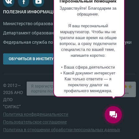
Персональный помощник
Здравствуйте! Благодарим за
ПОЛЕЗНАЯ ИНФОРМАЦИЯ
обращение.
Министерство образования и науки России
Я ваш персональный
маршрутизатор. Чтобы мы не
Департамент образования г. Москвы
тратили ваше время на общие
Федеральная служба по надзору в сфере образования и науки
вопросы, а сразу подключили
специалиста по вашей теме,
напишите коротко:
ОБУЧИТЬСЯ В ИНСТИТУТЕ
• Ваша сфера деятельности
• Какой документ интересует
Как только ответите — я
переключу диалог на
© 2012—
профильного менеджера.
2026 АНО
ДПО
"СИПКС"
Политика конфиденциальности
Пользовательское соглашение
Политика в отношении обработки персональных данных