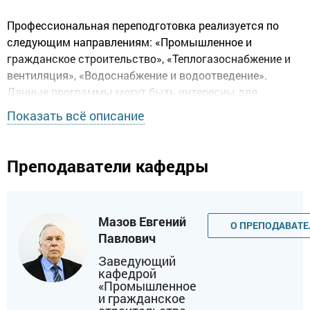
Профессиональная переподготовка реализуется по
следующим направлениям: «Промышленное и
гражданское строительство», «Теплогазоснабжение и
вентиляция», «Водоснабжение и водоотведение».
Данные программы могут быть интересны для
специалистов, ориентированных на работу в
Показать всё описание
строительных организациях на должностях:
инженерно-технического работника, проект-менеджера,
руководителя, специалиста, прораба, сметчика и др., а
Преподаватели кафедры
также тех, кто стремится к профессиональному и
личностному самосовершенствованию.
Мазов Евгений
Поступившие на обучение по программе
О ПРЕПОДАВАТЕ
Павлович
переподготовки проходят обязательный цикл
строительных дисциплин: основы архитектуры, основы
Заведующий
кафедрой
организации и управления, основания и фундаменты,
«Промышленное
строительные конструкции и материалы,
и гражданское
технологические процессы, инженерные системы