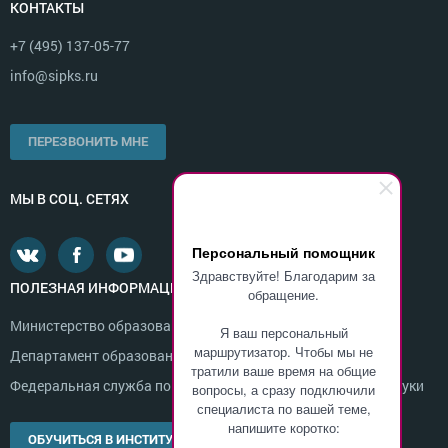
КОНТАКТЫ
+7 (495) 137-05-77
info@sipks.ru
ПЕРЕЗВОНИТЬ МНЕ
МЫ В СОЦ. СЕТЯХ
Персональный помощник
Здравствуйте! Благодарим за
ПОЛЕЗНАЯ ИНФОРМАЦИЯ
обращение.
Министерство образования и науки России
Я ваш персональный
маршрутизатор. Чтобы мы не
Департамент образования г. Москвы
тратили ваше время на общие
Федеральная служба по надзору в сфере образования и науки
вопросы, а сразу подключили
специалиста по вашей теме,
напишите коротко:
ОБУЧИТЬСЯ В ИНСТИТУТЕ