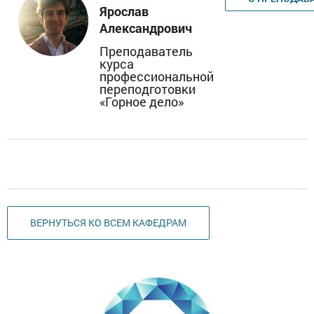
Win ABePC. Также установлены программные
Ярослав
комплексы с нормативно-техническими и правовыми
Александрович
базами данных.
Преподаватель
курса
Профессиональный рост любого специалиста
профессиональной
основывается на постоянном повышении
переподготовки
«Горное дело»
образовательного уровня, при этом применение и
внедрение новых строительных материалов и
технологий в современном строительстве, требует
повышения квалификации и приобретения нового
дополнительного образования по строительству,
которое можно получить, обучаясь на кафедре
промышленного и гражданского строительства.
ВЕРНУТЬСЯ КО ВСЕМ КАФЕДРАМ