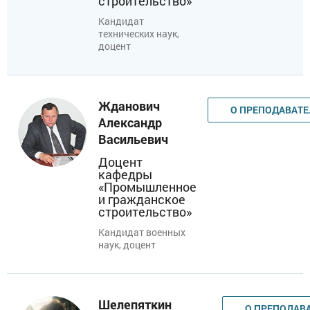
строительство»
зданий и сооружений и экономика, а также
Кандидат
специализированные дисциплины по выбору:
технических наук,
доцент
монолитное домостроение, реконструкция зданий,
сметно-договорное дело, управление строительными
проектами и др.
Жданович
О ПРЕПОДАВАТЕ
В период обучения слушатели имеют возможность
Александр
принимать участие в работе научно-практических
Васильевич
семинаров, презентациях строительных фирм и
Доцент
специализированных выставок.
кафедры
«Промышленное
Для слушателей, обучающихся по программам
и гражданское
строительство»
кафедры, разработан ряд учебно-методических
комплексов. В рамках обучения слушатели имеют
Кандидат военных
наук, доцент
возможность ознакомиться и при желании обучиться
компьютерным программам, в том числе: по
организации и управлению строительными проектами-
MS Project, Spider Project по сметному делу - Smeta. ru ,
Шелепяткин
О ПРЕПОДАВ